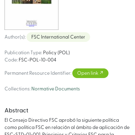
Author(s)
:
FSC International Center
Publication Type
:
Policy (POL)
Code
:
FSC-POL-10-004
Permanent Resource Identifier
:
Open link
Collections
:
Normative Documents
Abstract
El Consejo Directivo FSC aprobó la siguiente polí­tica
como polí­tica FSC en relación al ámbito de aplicación de
FSC-STD-01-001, Principios y Criterios FSC para la