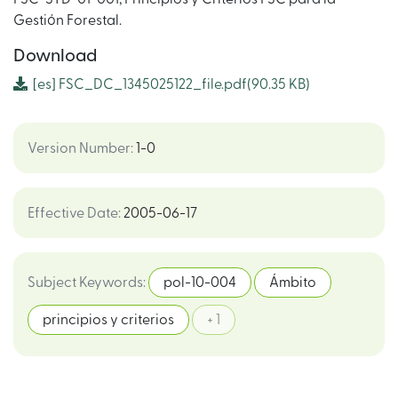
Gestión Forestal.
Download
[es]
FSC_DC_1345025122_file.pdf
(90.35 KB)
Version Number
:
1-0
Effective Date
:
2005-06-17
Subject Keywords
:
pol-10-004
Ámbito
principios y criterios
+ 1