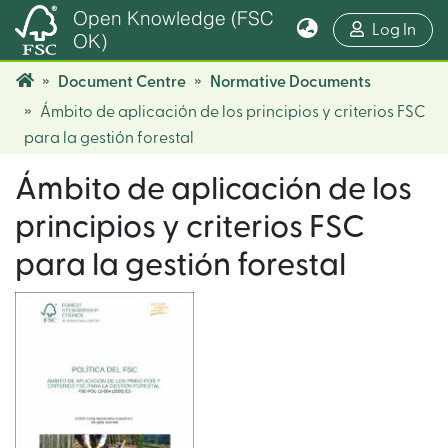
Open Knowledge (FSC
(cur
Log In
OK)
Document Centre
Normative Documents
Ámbito de aplicación de los principios y criterios FSC
para la gestión forestal
Ámbito de aplicación de los
principios y criterios FSC
para la gestión forestal